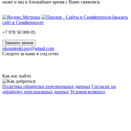
ниже и мы в ближайшее время с Вами свяжемся.
Заказать
сайт в Симферополе
+7 978 50 999 05
Заказать звонок
okonplenki.pro@gmail.com
Следите за нами в соц.сетях
Как нас найти
Политика обработки персональных данных
Согласие на
обработку персональных данных
Условия возврата
© 2026 «Автомобильные и оконные пленки», г. Симферополь
Данный интернет-сайт носит исключительно
информационный характер и ни при каких условиях не
является публичной офертой, определяемой положениями