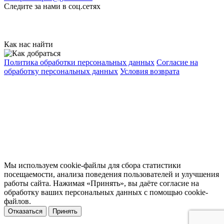
Следите за нами в соц.сетях
Как нас найти
Политика обработки персональных данных
Согласие на
обработку персональных данных
Условия возврата
© 2026 «Автомобильные и оконные пленки», г. Симферополь
Данный интернет-сайт носит исключительно
информационный характер и ни при каких условиях не
является публичной офертой, определяемой положениями
статьи 437 (2) Гражданского кодекса Российской Федерации.
Все права защищены.
Мы используем cookie-файлы для сбора статистики
посещаемости, анализа поведения пользователей и улучшения
работы сайта. Нажимая «Принять», вы даёте согласие на
обработку ваших персональных данных с помощью cookie-
файлов.
Отказаться
Принять