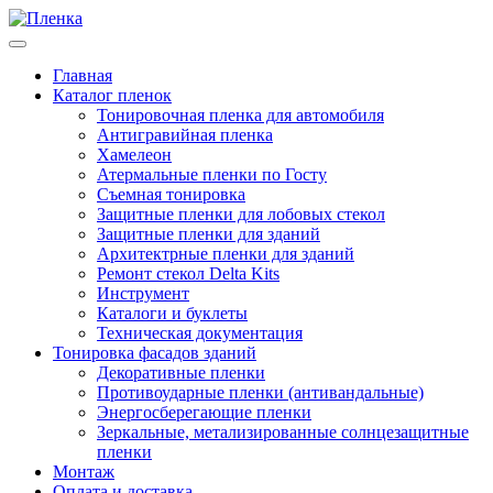
Главная
Каталог пленок
Тонировочная пленка для автомобиля
Антигравийная пленка
Хамелеон
Атермальные пленки по Госту
Съемная тонировка
Защитные пленки для лобовых стекол
Защитные пленки для зданий
Архитектрные пленки для зданий
Ремонт стекол Delta Kits
Инструмент
Каталоги и буклеты
Техническая документация
Тонировка фасадов зданий
Декоративные пленки
Противоударные пленки (антивандальные)
Энергосберегающие пленки
Зеркальные, метализированные солнцезащитные
пленки
Монтаж
Оплата и доставка