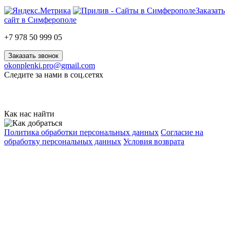
Заказать
сайт в Симферополе
+7 978 50 999 05
Заказать звонок
okonplenki.pro@gmail.com
Следите за нами в соц.сетях
Как нас найти
Политика обработки персональных данных
Согласие на
обработку персональных данных
Условия возврата
© 2026 «Автомобильные и оконные пленки», г. Симферополь
Данный интернет-сайт носит исключительно
информационный характер и ни при каких условиях не
является публичной офертой, определяемой положениями
статьи 437 (2) Гражданского кодекса Российской Федерации.
Все права защищены.