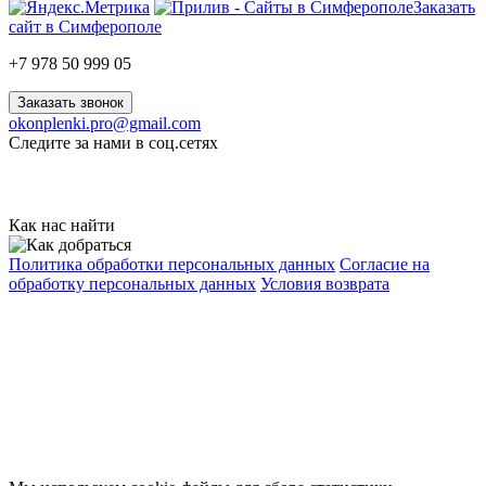
Заказать
сайт в Симферополе
+7 978 50 999 05
Заказать звонок
okonplenki.pro@gmail.com
Следите за нами в соц.сетях
Как нас найти
Политика обработки персональных данных
Согласие на
обработку персональных данных
Условия возврата
© 2026 «Автомобильные и оконные пленки», г. Симферополь
Данный интернет-сайт носит исключительно
информационный характер и ни при каких условиях не
является публичной офертой, определяемой положениями
статьи 437 (2) Гражданского кодекса Российской Федерации.
Все права защищены.