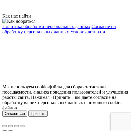
Как нас найти
Политика обработки персональных данных
Согласие на
обработку персональных данных
Условия возврата
© 2026 «Автомобильные и оконные пленки», г. Симферополь
Данный интернет-сайт носит исключительно
информационный характер и ни при каких условиях не
является публичной офертой, определяемой положениями
статьи 437 (2) Гражданского кодекса Российской Федерации.
Все права защищены.
Мы используем cookie-файлы для сбора статистики
посещаемости, анализа поведения пользователей и улучшения
работы сайта. Нажимая «Принять», вы даёте согласие на
обработку ваших персональных данных с помощью cookie-
файлов.
Отказаться
Принять