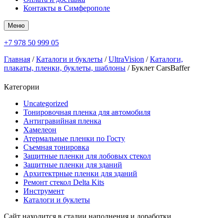
Контакты в Симферополе
Меню
+7 978 50 999 05
Главная
/
Каталоги и буклеты
/
UltraVision
/
Каталоги,
плакаты, пленки, буклеты, шаблоны
/ Буклет CarsBaffer
Категории
Uncategorized
Тонировочная пленка для автомобиля
Антигравийная пленка
Хамелеон
Атермальные пленки по Госту
Съемная тонировка
Защитные пленки для лобовых стекол
Защитные пленки для зданий
Архитектрные пленки для зданий
Ремонт стекол Delta Kits
Инструмент
Каталоги и буклеты
Сайт находится в стадии наполнения и доработки.