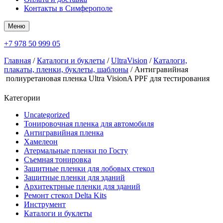
Контакты в Симферополе
Меню
+7 978 50 999 05
Главная
/
Каталоги и буклеты
/
UltraVision
/
Каталоги,
плакаты, пленки, буклеты, шаблоны
/ Антигравийная
полиуретановая пленка Ultra VisionA PPF для тестирования
Категории
Uncategorized
Тонировочная пленка для автомобиля
Антигравийная пленка
Хамелеон
Атермальные пленки по Госту
Съемная тонировка
Защитные пленки для лобовых стекол
Защитные пленки для зданий
Архитектрные пленки для зданий
Ремонт стекол Delta Kits
Инструмент
Каталоги и буклеты